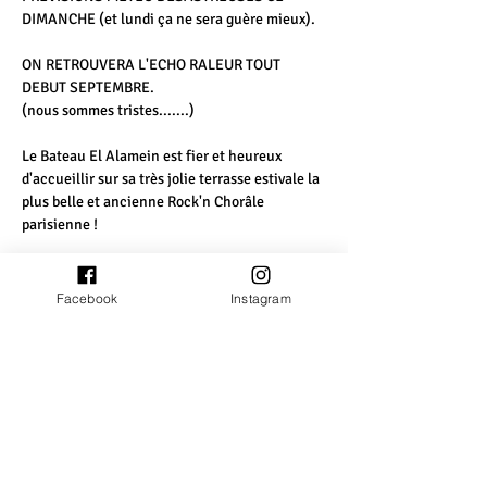
DIMANCHE (et lundi ça ne sera guère mieux). 
ON RETROUVERA L'ECHO RALEUR TOUT 
DEBUT SEPTEMBRE. 
(nous sommes tristes.......)
Le Bateau El Alamein est fier et heureux 
d'accueillir sur sa très jolie terrasse estivale la 
plus belle et ancienne Rock'n Chorâle 
parisienne !
L'Écho Râleur
, qui vient de fêter ses 35 ans, 
est une 
chorale polyphonique
 parisienne 
Facebook
Instagram
AOC, A capella Originale et Culottée, 
composée sur scène d'une quarantaine de 
râleurs vêtus de costumes bigarrés et dansant 
sur des chorégraphies déjantées, qui 
défendent un répertoire de standards 
pop, rock, variétés ou chanson française sur 
des arrangements maison, ainsi que quelques 
titres originaux. 