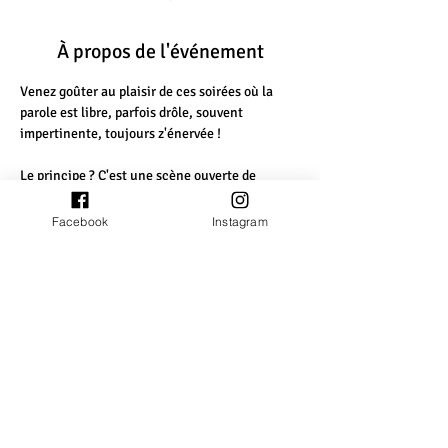
À propos de l'événement
Venez goûter au plaisir de ces soirées où la 
parole est libre, parfois drôle, souvent 
impertinente, toujours z'énervée !
Le principe ? C'est une scène ouverte de 
goguettes. C'est quoi une goguette ? C'est une 
parodie de chanson connue pour parler de 
Facebook
Instagram
l'actualité (internationale, nationale, locale, 
personnelle...).
La scène est ouverte à tous ceux qui désirent 
chanter une goguette, accompagnés par des 
musiciens de choix triés sur le volet.
Pour que la soirée soit complète, apportons 
tous un petit quelque chose à manger, à 
tartiner, afin de préparer des plateaux selon le 
principe de l'auberge espagnole.