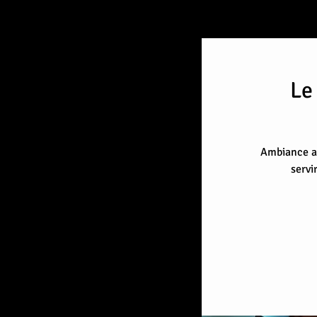
Le
Ambiance au
servi