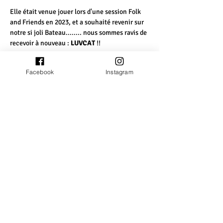
Elle était venue jouer lors d'une session Folk 
and Friends en 2023, et a souhaité revenir sur 
notre si joli Bateau........ nous sommes ravis de 
recevoir à nouveau : 
LUVCAT
 !!
Tarif unique (avec un cadeau, surprise 
Facebook
Instagram
surprise....) : 25 euros.
Partager cet événement