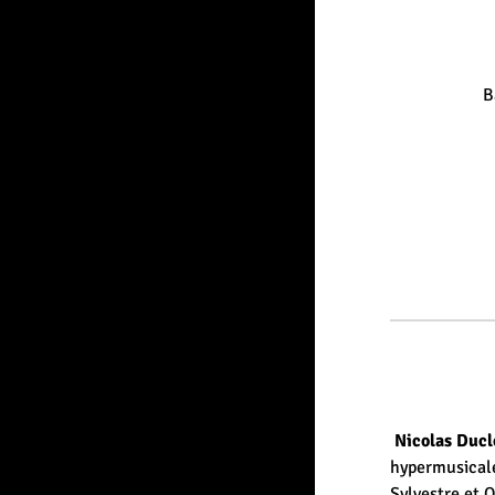
B
Nicolas Duclo
hypermusicale
Sylvestre et Q