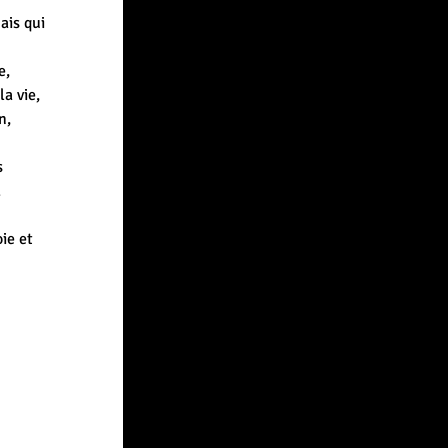
ais qui 
e, 
a vie, 
n, 
 


ie et 