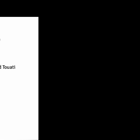
O
d Touati