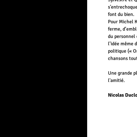
s'entrechoque
font du bien.

Pour Michel K
ferme, d’emblé
du personnel q
l’idée même d
politique (« 
chansons tout
Une grande pla
l'amitié.

Nicolas Ducl