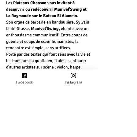
Les Plateaux Chanson vous invitent à 
découvrir ou redécouvrir Manivel'Swing et 
La Raymonde sur le Bateau El Alamein.
Son orgue de barbarie en bandoulière, Sylvain 
Lioté-Stasse, 
Manivel'Swing, 
chante avec un 
enthousiasme communicatif. Entre coups de 
gueule et coups de cœur humanistes, la 
rencontre est simple, sans artifices.
Porté par des textes qui font sens avec la vie et 
les humeurs du quotidien, il aime s’entourer 
d’autres artistes sur scène : violon, harpe, 
contrebasse ou langue des signes, tout est 
envisagé sous l'angle du plaisir et du partage.
Facebook
Instagram
Voyage intemporel et intergénérationnel, son 
répertoire navigue de la chanson française à la 
pop anglo-saxonne, en passant par le jazz, le 
reggae, le rock et quelques créations d'amis 
auteurs et compositeurs actuels... 
(
www.manivelswing.com
)
Héritiers de Renaud et Johnny Cash, 
La 
Raymonde
, est un duo folk constitué de deux 