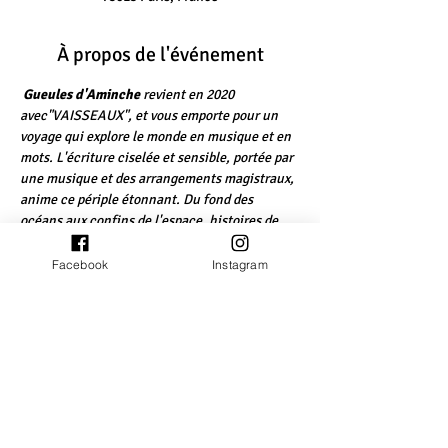
À propos de l'événement
Gueules d'Aminche
revient en 2020 
avec"VAISSEAUX", et vous emporte pour un 
voyage qui explore le monde en musique et en 
mots. L'écriture ciselée et sensible, portée par 
une musique et des arrangements magistraux, 
anime ce périple étonnant. Du fond des 
océans aux confins de l'espace, histoires de 
minuscules héros et de grands personnages.
Facebook
Instagram
Billets
Vente expirée
Type de billet
Gueules d'Aminche + Jeph