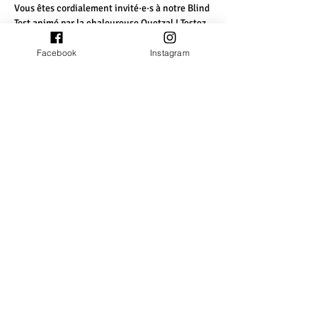
Vous êtes cordialement invité·e·s à notre Blind 
Test animé par la chaleureuse Quetzal ! Testez 
vos connaissances en musique 00s française 
et anglaise et prouvez que vous êtes la diva du 
Facebook
Instagram
jukebox.
Un blind test où seule ta culture musicale te 
sauvera du lipsync… !
De belles surprises à gagner !
INFOS PRATIQUES
+ d'infos
Partager cet événement