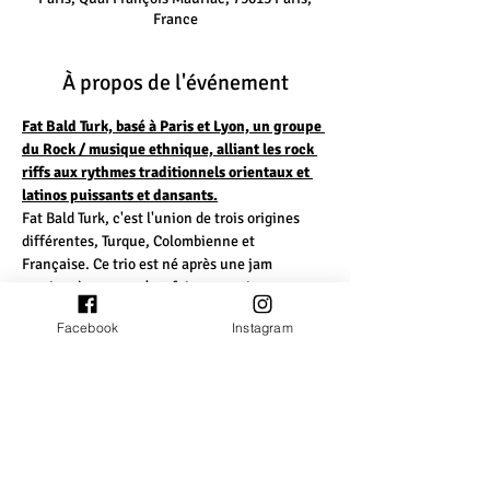
France
À propos de l'événement
Fat Bald Turk, basé à Paris et Lyon, un groupe 
du Rock / musique ethnique, alliant les rock 
riffs aux rythmes traditionnels orientaux et 
latinos puissants et dansants.
Fat Bald Turk, c'est l'union de trois origines 
différentes, Turque, Colombienne et 
Française. Ce trio est né après une jam 
session, le groove s'est fait ressentir 
immédiatement Première répète et c'est parti 
Facebook
Instagram
!! ils composent sans attendre. Il feront leur 
premier concert après un mois et demi de 
formation.    « Encantado » sortira en 2016, 
une maquette composée de rock progressif, de 
metal ainsi que des rythmes orientaux, Fat 
Bald Turk ne se reconnaît pas dans une 
étiquette musical mais marque son style 