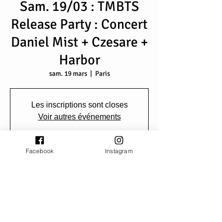
Sam. 19/03 : TMBTS
Release Party : Concert
Daniel Mist + Czesare +
Harbor
sam. 19 mars
  |  
Paris
Les inscriptions sont closes
Voir autres événements
Facebook
Instagram
Heure et lieu
19 mars 2022, 20:30
Paris, Quai François Mauriac, 75013 Paris,
France